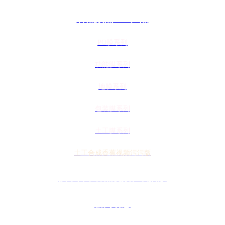
香蕉频蕉APP产品
PO膜系列
功能膜系列
地膜系列
包装膜系列
土工膜系列
土工合成香蕉视频污污版
技术日本香蕉视频在线播放
新闻动态