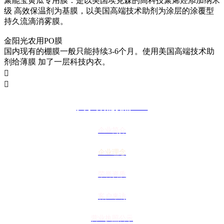
聚能宝黄瓜专用膜：是以美国埃克森的高科技聚烯烃添加纳米
级 高效保温剂为基膜，以美国高端技术助剂为涂层的涂覆型
持久流滴消雾膜。
金阳光农用PO膜
国内现有的棚膜一般只能持续3-6个月。使用美国高端技术助
剂给薄膜 加了一层科技内衣。


关于香蕉频蕉APP
企业简介
企业理念
荣誉资质
客户来访
营业执照公示