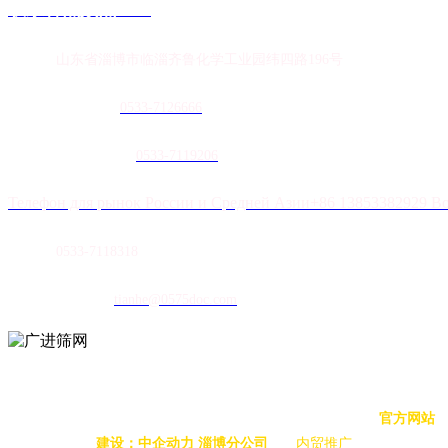
联系香蕉频蕉APP
地址：
山东省淄博市临淄齐鲁化学工业园纬四路196号
农膜销售热线：
0
533-7126666
土工膜销售热线：
0533-7119206
Телефон для рынок России и Средней Азии+86 13853382929 В
传真：
0533-7118318
E-mail：
tianhe@0575doc.com
扫码立即联系
版权所有 © 2022 山东香蕉频蕉APP塑胶有限公司 版权所有
官方网站
建设：
中企动力
淄博分公司
内贸推广