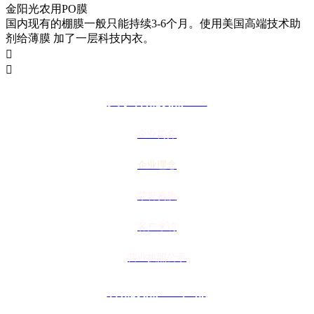
金阳光农用PO膜
国内现有的棚膜一般只能持续3-6个月。使用美国高端技术助
剂给薄膜 加了一层科技内衣。


关于香蕉频蕉APP
企业简介
企业理念
荣誉资质
客户来访
营业执照公示
香蕉频蕉APP产品