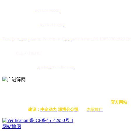
农膜销售热线：
0
533-7126666
土工膜销售热线：
0533-7119206
Телефон для рынок России и Средней Азии+86 13853382929 В
传真：
0533-7118318
E-mail：
tianhe@0575doc.com
扫码立即联系
版权所有 © 2022 山东香蕉频蕉APP塑胶有限公司 版权所有
官方网站
建设：
中企动力
淄博分公司
内贸推广
鲁ICP备45142950号-1
网站地图