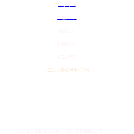
PO膜系列
功能膜系列
地膜系列
包装膜系列
土工膜系列
土工合成香蕉视频污污版
技术日本香蕉视频在线播放
新闻动态
联系香蕉频蕉APP
地址：
山东省淄博市临淄齐鲁化学工业园纬四路196号